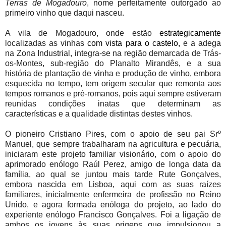
Terras de Mogadouro
, nome perfeitamente outorgado ao
primeiro vinho que daqui nasceu.
A vila de Mogadouro, onde estão
estrategicamente
localizadas as vinhas
com vista para o castelo,
e a adega
na Zona Industrial, integra-se na região demarcada de Trás-
os-Montes, sub-região do Planalto Mirandês, e a sua
história de plantação de vinha e produção de vinho, embora
esquecida no tempo, tem origem secular que remonta aos
tempos romanos e pré-romanos, pois aqui sempre estiveram
reunidas condições inatas que determinam as
características e a qualidade distintas destes vinhos.
O pioneiro Cristiano Pires, com o apoio de seu pai Srº
Manuel, que sempre trabalharam na agricultura e pecuária,
iniciaram este projeto familiar visionário, com o apoio do
aprimorado enólogo Raúl Perez, amigo de longa data da
família, ao qual se juntou mais tarde Rute Gonçalves,
embora nascida em Lisboa, aqui com as suas raízes
familiares, inicialmente enfermeira de profissão no Reino
Unido, e agora formada enóloga do projeto, ao lado do
experiente enólogo Francisco Gonçalves. Foi a ligação de
ambos os jovens às suas origens que impulsionou a