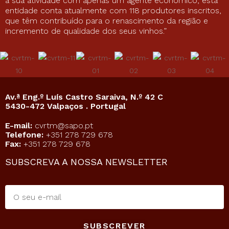
a sua atividade com apenas um agente económico, esta
entidade conta atualmente com 118 produtores inscritos,
que têm contribuído para o renascimento da região e
incremento de qualidade dos seus vinhos.”
Av.ª Eng.º Luís Castro Saraiva, N.º 42 C
5430-472 Valpaços . Portugal
E-mail:
cvrtm@sapo.pt
Telefone:
+351 278 729 678
Fax:
+351 278 729 678
SUBSCREVA A NOSSA NEWSLETTER
SUBSCREVER