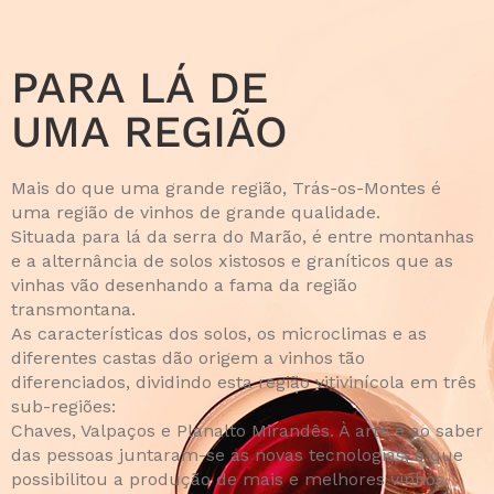
PARA LÁ DE
UMA REGIÃO
Mais do que uma grande região, Trás-os-Montes é
uma região de vinhos de grande qualidade.
Situada para lá da serra do Marão, é entre montanhas
e a alternância de solos xistosos e graníticos que as
vinhas vão desenhando a fama da região
transmontana.
As características dos solos, os microclimas e as
diferentes castas dão origem a vinhos tão
diferenciados, dividindo esta região vitivinícola em três
sub-regiões:
Chaves, Valpaços e Planalto Mirandês. À arte e ao saber
das pessoas juntaram-se as novas tecnologias, o que
possibilitou a produção de mais e melhores vinhos.