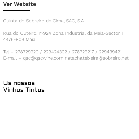
Ver Website
Quinta do Sobreiró de Cima, SAC, S.A.
Rua do Outeiro, nº924 Zona Industrial da Maia-Sector I
4476-908 Maia
Tel – 278729220 / 229424302 / 278729217 / 229439421
E-mail – qsc@qscwine.com natacha.teixeira@sobreiro.net
Os nossos
Vinhos Tintos