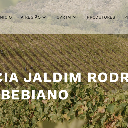
INICIO
A REGIÃO
CVRTM
PRODUTORES
P
CIA JALDIM ROD
BEBIANO