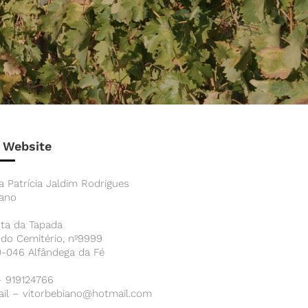
 Website
ia Patrícia Jaldim Rodrigues
iano
ta da Tapada
do Cemitério, nº9999
-046 Alfândega da Fé
– 919124766
il – vitorbebiano@hotmail.com