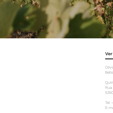
Ver
Olív
Beb
Quin
Rua 
5350
Tel 
E-ma