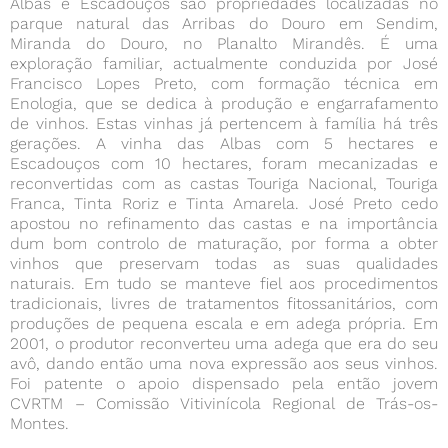
Albas e Escadouços são propriedades localizadas no
parque natural das Arribas do Douro em Sendim,
Miranda do Douro, no Planalto Mirandês. É uma
exploração familiar, actualmente conduzida por José
Francisco Lopes Preto, com formação técnica em
Enologia, que se dedica à produção e engarrafamento
de vinhos. Estas vinhas já pertencem à família há três
gerações. A vinha das Albas com 5 hectares e
Escadouços com 10 hectares, foram mecanizadas e
reconvertidas com as castas Touriga Nacional, Touriga
Franca, Tinta Roriz e Tinta Amarela. José Preto cedo
apostou no refinamento das castas e na importância
dum bom controlo de maturação, por forma a obter
vinhos que preservam todas as suas qualidades
naturais. Em tudo se manteve fiel aos procedimentos
tradicionais, livres de tratamentos fitossanitários, com
produções de pequena escala e em adega própria. Em
2001, o produtor reconverteu uma adega que era do seu
avô, dando então uma nova expressão aos seus vinhos.
Foi patente o apoio dispensado pela então jovem
CVRTM – Comissão Vitivinícola Regional de Trás-os-
Montes.