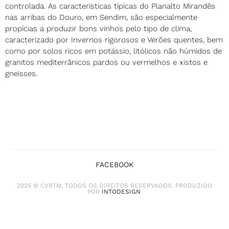
controlada. As características típicas do Planalto Mirandês
nas arribas do Douro, em Sendim, são especialmente
propícias a produzir bons vinhos pelo tipo de clima,
caracterizado por Invernos rigorosos e Verões quentes, bem
como por solos ricos em potássio, litólicos não húmidos de
granitos mediterrânicos pardos ou vermelhos e xistos e
gneisses.
FACEBOOK
2025 © CVRTM, TODOS OS DIREITOS RESERVADOS. PRODUZIDO
POR
INTODESIGN
.