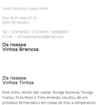
José Francisco Lopes Preto
Rua da Ermida N.º 31
5225-112 Sendim
Tel – 273739134 / 273739741 / 919562501
E-mail – vinhosjosepreto@gmail.com
Os nossos
Vinhos Brancos
Os nossos
Vinhos Tintos
Este vinho, obtido das castas Touriga Nacional, Touriga
Franca, Tinta Roriz e Tinta Amarela, resultou de um
processo fermentativo em cubas de inox a temperatura