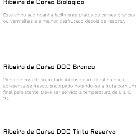
Ribeira de Corso Biológico
Este vinho acompanha facilmente pratos de carnes brancas
ou vermelhas e é melhor desfrutado depois de respirar.
Ribeira de Corso DOC Branco
Vinho de cor citrino frutado intenso com floral na boca,
apresenta-se fresco, encorpado notando-se a fruta com um
final persistente. Deve ser servido à temperatura de 8 a 10
°C.
Ribeira de Corso DOC Tinto Reserva