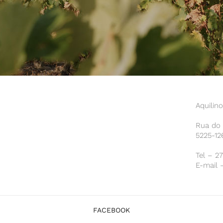
Aquilin
Rua do 
5225-12
Tel – 2
E-mail 
FACEBOOK