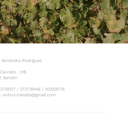
o Almendra Rodrigues
Cancelo , nº8
6 Sendim
73739137 / 273739146 / 933128716
– vinhos.meseta@gmail.com