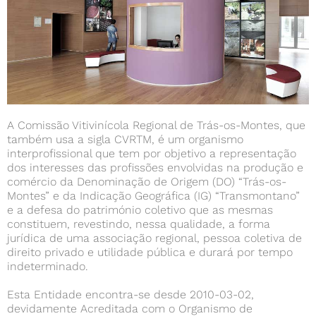
A Comissão Vitivinícola Regional de Trás-os-Montes, que
também usa a sigla CVRTM, é um organismo
interprofissional que tem por objetivo a representação
dos interesses das profissões envolvidas na produção e
comércio da Denominação de Origem (DO) “Trás-os-
Montes” e da Indicação Geográfica (IG) “Transmontano”
e a defesa do património coletivo que as mesmas
constituem, revestindo, nessa qualidade, a forma
jurídica de uma associação regional, pessoa coletiva de
direito privado e utilidade pública e durará por tempo
indeterminado.
Esta Entidade encontra-se desde 2010-03-02,
devidamente Acreditada com o Organismo de